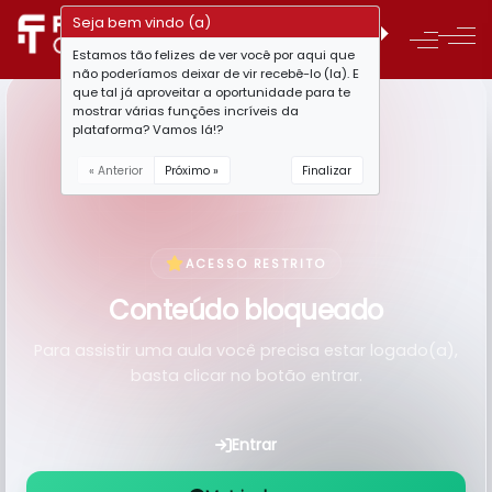
Seja bem vindo (a)
Estamos tão felizes de ver você por aqui que
não poderíamos deixar de vir recebê-lo (la). E
que tal já aproveitar a oportunidade para te
mostrar várias funções incríveis da
plataforma? Vamos lá!?
« Anterior
Próximo »
Finalizar
ACESSO RESTRITO
Conteúdo bloqueado
Para assistir uma aula você precisa estar logado(a),
basta clicar no botão entrar.
Entrar