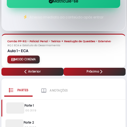
Matricule-se
Acesso imediato ao conteúdo após entrar
›
Combo PP-RS - Policial Penal - Teórico + Resolução de Questões - Extensivo
RQ | ECA e Estatuto do Desarmamento
Aula 1 - ECA
MODO CINEMA
Anterior
Próximo
PARTES
ANOTAÇÕES
Parte 1
00:31:19
Parte 2