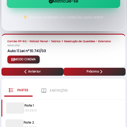
Matricule-se
Acesso imediato ao conteúdo após entrar
›
Combo PP-RS - Policial Penal - Teórico + Resolução de Questões - Extensivo
Estatutos
Aula 1 | Lei nº 10.741/03
MODO CINEMA
Anterior
Próximo
PARTES
ANOTAÇÕES
Parte 1
00:29:31
Parte 2