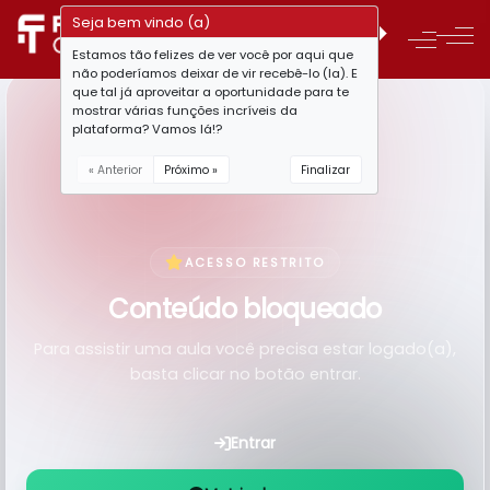
Seja bem vindo (a)
Estamos tão felizes de ver você por aqui que
não poderíamos deixar de vir recebê-lo (la). E
que tal já aproveitar a oportunidade para te
mostrar várias funções incríveis da
plataforma? Vamos lá!?
« Anterior
Próximo »
Finalizar
ACESSO RESTRITO
Conteúdo bloqueado
Para assistir uma aula você precisa estar logado(a),
basta clicar no botão entrar.
Entrar