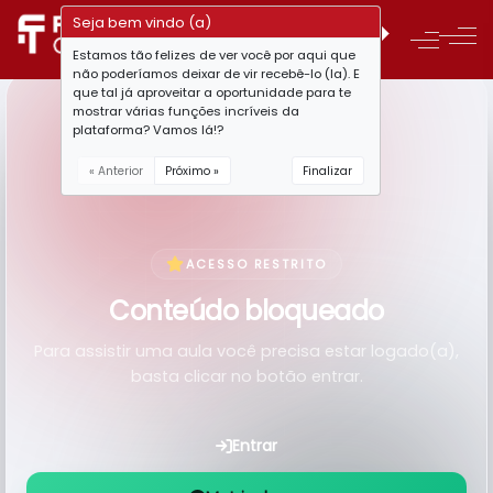
Seja bem vindo (a)
Estamos tão felizes de ver você por aqui que
não poderíamos deixar de vir recebê-lo (la). E
que tal já aproveitar a oportunidade para te
mostrar várias funções incríveis da
plataforma? Vamos lá!?
« Anterior
Próximo »
Finalizar
ACESSO RESTRITO
Conteúdo bloqueado
Para assistir uma aula você precisa estar logado(a),
basta clicar no botão entrar.
Entrar