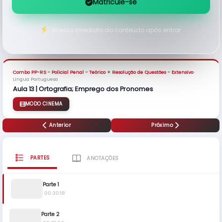
Matricule-se
Acesso imediato ao conteúdo após entrar
›
Combo PP-RS - Policial Penal - Teórico + Resolução de Questões - Extensivo
Língua Portuguesa
Aula 13 | Ortografia; Emprego dos Pronomes
MODO CINEMA
Anterior
Próximo
PARTES
ANOTAÇÕES
Parte 1
00:30:18
Parte 2