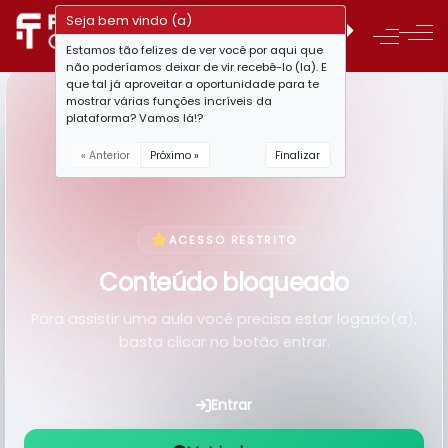
Seja bem vindo (a)
Estamos tão felizes de ver você por aqui que
não poderíamos deixar de vir recebê-lo (la). E
que tal já aproveitar a oportunidade para te
mostrar várias funções incríveis da
plataforma? Vamos lá!?
« Anterior
Próximo »
Finalizar
ACESSO RESTRITO
Conteúdo bloqueado
Para assistir uma aula você precisa estar logado(a),
basta clicar no botão entrar.
Entrar