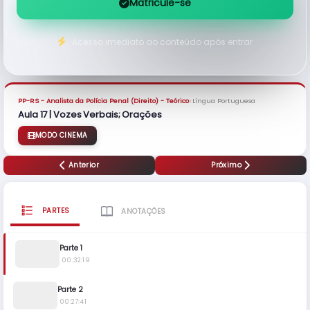
Matricule-se
Acesso imediato ao conteúdo após entrar
›
PP-RS - Analista da Polícia Penal (Direito) - Teórico
Língua Portuguesa
Aula 17 | Vozes Verbais; Orações
MODO CINEMA
Anterior
Próximo
PARTES
ANOTAÇÕES
Parte 1
00:32:19
Parte 2
00:27:41