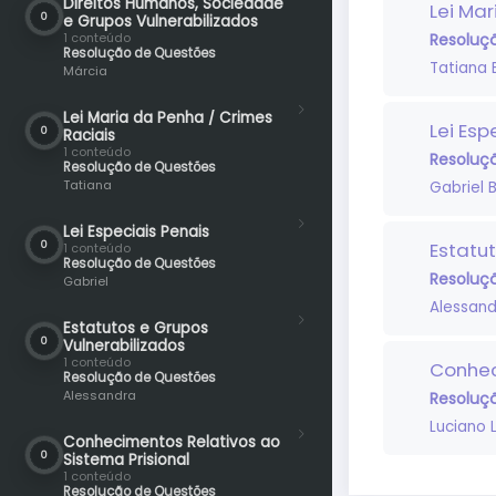
Direitos Humanos, Sociedade
Lei Mar
0
e Grupos Vulnerabilizados
Resoluç
1 conteúdo
Resolução de Questões
Tatiana 
Márcia
Lei Maria da Penha / Crimes
Lei Esp
0
Raciais
1 conteúdo
Resoluç
Resolução de Questões
Tatiana
Gabriel 
Lei Especiais Penais
Estatu
0
1 conteúdo
Resolução de Questões
Resoluç
Gabriel
Alessand
Estatutos e Grupos
0
Vulnerabilizados
1 conteúdo
Conhec
Resolução de Questões
Alessandra
Resoluç
Luciano
Conhecimentos Relativos ao
0
Sistema Prisional
1 conteúdo
Resolução de Questões