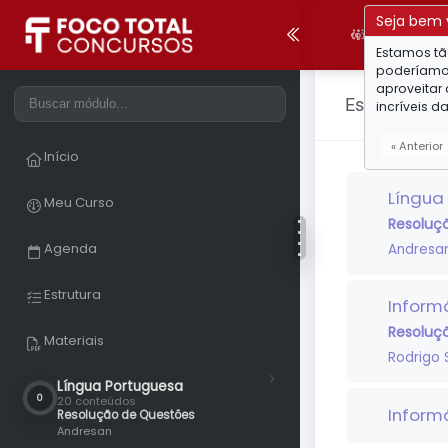
Seja bem 
Comunid
Estamos tão
poderíamos 
aproveitar 
Estrutura do
incríveis d
« Anterior
Início
Língua
Meu Curso
Resoluç
Agenda
Andresa
Estrutura
Inform
Resoluç
Materiais
Rodrigo 
Língua Portuguesa
0
20 conteúdos
Informá
Resolução de Questões
Andresan