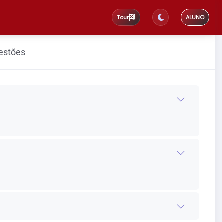
Tour
ALUNO
uestões