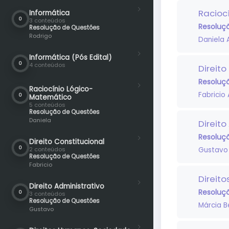
Racioc
Informática
0
3 conteúdos
Resoluç
Resolução de Questões
Rodrigo
Daniela 
Informática (Pós Edital)
0
4 conteúdos
Direito
Resoluç
Raciocínio Lógico-
Fabricio 
0
Matemático
5 conteúdos
Resolução de Questões
Daniela
Direito
Resoluç
Direito Constitucional
0
Gustavo
2 conteúdos
Resolução de Questões
Fabricio
Direit
Direito Administrativo
Resoluç
0
3 conteúdos
Resolução de Questões
Márcia B
Gustavo