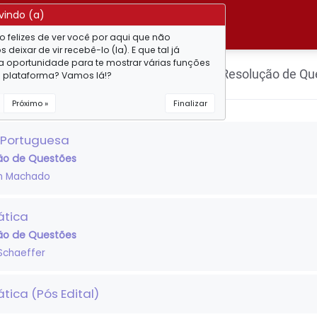
vindo (a)
MATRICULE-SE ONLINE
ades
 felizes de ver você por aqui que não
deixar de vir recebê-lo (la). E que tal já
a oportunidade para te mostrar várias funções
 curso - PP-RS - Técnico Administrativo - Resolução de Q
a plataforma? Vamos lá!?
Próximo »
Finalizar
 Portuguesa
ão de Questões
n Machado
ática
ão de Questões
Schaeffer
tica (Pós Edital)