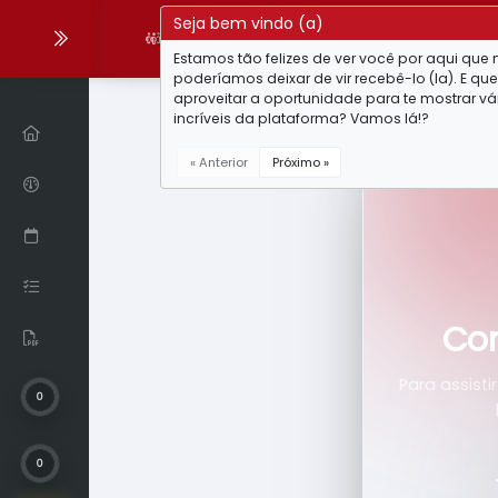
Seja bem vindo (a)
Comunidades
Estamos tão felizes de ver você por aqui que
poderíamos deixar de vir recebê-lo (la). E que 
aproveitar a oportunidade para te mostrar vá
incríveis da plataforma? Vamos lá!?
« Anterior
Próximo »
Co
Para assisti
0
0