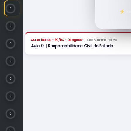
0
Ac
0
›
Curso Teórico - PC/RS - Delegado
Direito Administrativo
0
Aula 01 | Responsabilidade Civil do Estado
0
0
0
0