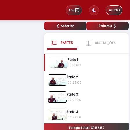
Tour
ALUNO
Anterior
Próximo
PARTES
ANOTAÇÕES
Parte 1
00:33:37
Parte 2
00:28:08
Parte 3
00:24:36
Parte 4
00:27:36
Tempo total: 01:53:57