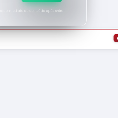
esso imediato ao conteúdo após entrar