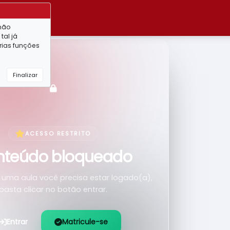
 não
tal já
rias funções
Finalizar
ACESSO RESTRITO
nteúdo bloqueado
r uma aula você precisa estar logado(a),
basta clicar no botão entrar.
Entrar
Matricule-se