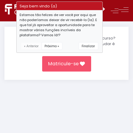
Seja bem vindo (a)
Estamos tão felizes de ver você por aqui que
não poderíamos deixar de vir recebê-lo (la). E
que tal já aproveitar a oportunidade para te
mostrar várias funções incríveis da
plataforma? Vamos lá!?
Você ainda não está matrículado(a) neste curso?
Não deixe seu sonho escapar, a hora de mudar é
« Anterior
Próximo »
Finalizar
agora.
Matricule-se