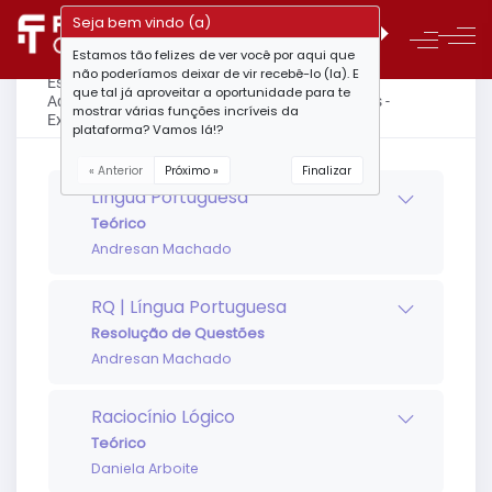
Seja bem vindo (a)
Estamos tão felizes de ver você por aqui que
não poderíamos deixar de vir recebê-lo (la). E
Estrutura do curso - Combo PP-RS - Técnico
que tal já aproveitar a oportunidade para te
Administrativo - Teórico + Resolução de Questões -
mostrar várias funções incríveis da
Extensivo
plataforma? Vamos lá!?
« Anterior
Próximo »
Finalizar
Língua Portuguesa
Teórico
Andresan Machado
RQ | Língua Portuguesa
Resolução de Questões
Andresan Machado
Raciocínio Lógico
Teórico
Daniela Arboite