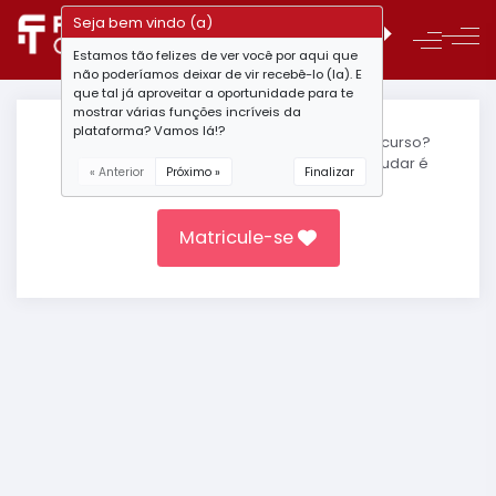
Seja bem vindo (a)
Estamos tão felizes de ver você por aqui que
não poderíamos deixar de vir recebê-lo (la). E
que tal já aproveitar a oportunidade para te
mostrar várias funções incríveis da
plataforma? Vamos lá!?
Você ainda não está matrículado(a) neste curso?
Não deixe seu sonho escapar, a hora de mudar é
« Anterior
Próximo »
Finalizar
agora.
Matricule-se