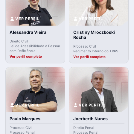
VER PERFIL
VER PERFIL
Alessandra Vieira
Cristiny Mroczkoski
Rocha
Direito Civil
Lei de Acessibilidade e Pessoa
Processo Civil
com Deficiência
Regimento Interno do TJ/RS
Ver perfil completo
Ver perfil completo
VER PERFIL
VER PERFIL
Paulo Marques
Joerberth Nunes
Processo Civil
Direito Penal
Processo Penal
Processo Penal