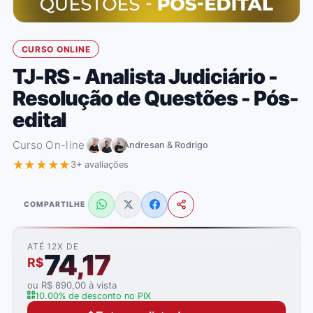
CURSO ONLINE
TJ-RS - Analista Judiciário -
Resolução de Questões - Pós-
edital
Curso On-line
Andresan & Rodrigo
★★★★★
3+ avaliações
COMPARTILHE
ATÉ 12X DE
74,17
R$
ou R$ 890,00 à vista
10.00% de desconto no PIX