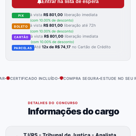
Entrar na lista de espera
à vista
R$ 801,00
liberação imediata
PIX
(com 10.00% de desconto)
à vista
R$ 801,00
liberação até 72h
BOLETO
(com 10.00% de desconto)
à vista
R$ 801,00
liberação imediata
CARTÃO
(com 10.00% de desconto)
Até
12x de R$ 74,17
no Cartão de Crédito
PARCELAS
·
·
·
RTIFICADO INCLUÍDO
COMPRA SEGURA
ESTUDE NO SEU RITMO
01
DETALHES DO CONCURSO
Informações do cargo
TJ/RS - Tribunal de Justiça - Analista