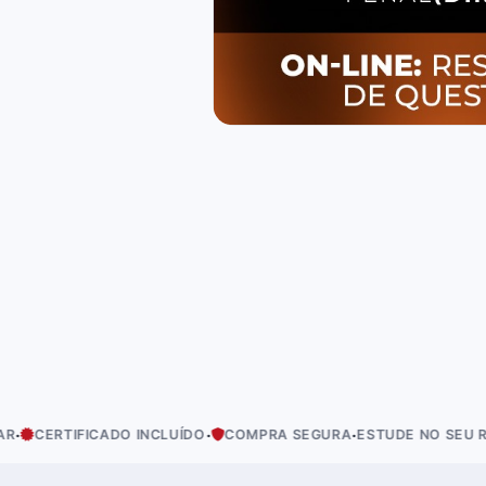
·
·
·
CADO INCLUÍDO
COMPRA SEGURA
ESTUDE NO SEU RITMO
ACES