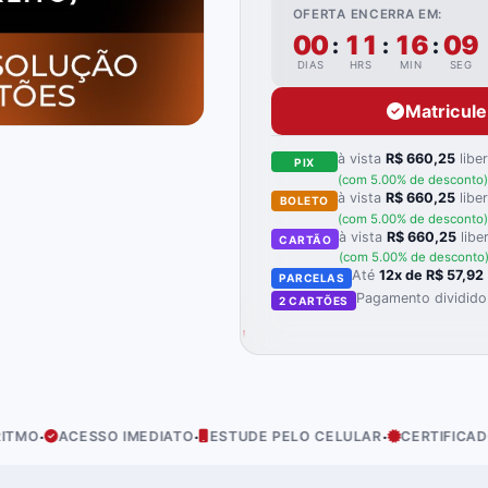
OFERTA ENCERRA EM:
00
11
16
07
:
:
:
DIAS
HRS
MIN
SEG
Matricul
à vista
R$ 660,25
libe
PIX
(com 5.00% de desconto)
à vista
R$ 660,25
libe
BOLETO
(com 5.00% de desconto)
à vista
R$ 660,25
libe
CARTÃO
(com 5.00% de desconto
Até
12x de R$ 57,92
PARCELAS
Pagamento dividido
2 CARTÕES
·
·
·
SO IMEDIATO
ESTUDE PELO CELULAR
CERTIFICADO INCLUÍDO