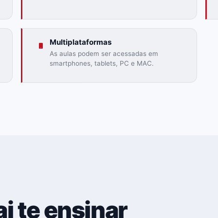
Multiplataformas
As aulas podem ser acessadas em
smartphones, tablets, PC e MAC.
i te ensinar