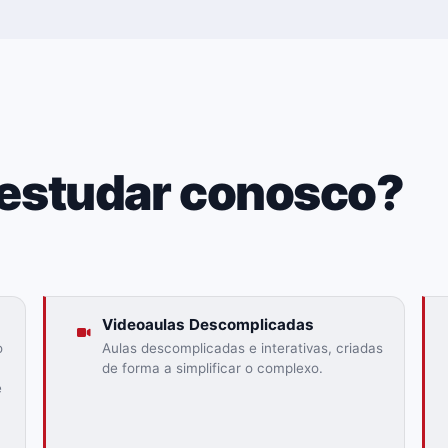
 estudar conosco?
Videoaulas Descomplicadas
o
Aulas descomplicadas e interativas, criadas
de forma a simplificar o complexo.
ê