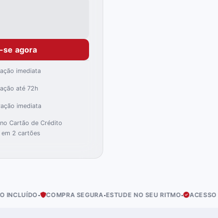
e-se agora
ração imediata
ração até 72h
ração imediata
)
no Cartão de Crédito
 em 2 cartões
·
·
·
COMPRA SEGURA
ESTUDE NO SEU RITMO
ACESSO IMEDIATO
E