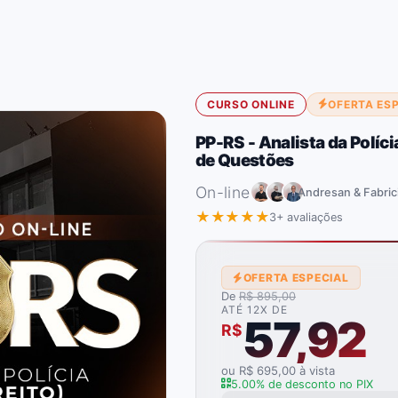
CURSO ONLINE
OFERTA ES
PP-RS - Analista da Políci
de Questões
On-line
Andresan & Fabric
★★★★★
3+ avaliações
OFERTA ESPECIAL
De
R$ 895,00
ATÉ 12X DE
57,92
R$
ou R$ 695,00 à vista
5.00% de desconto no PIX